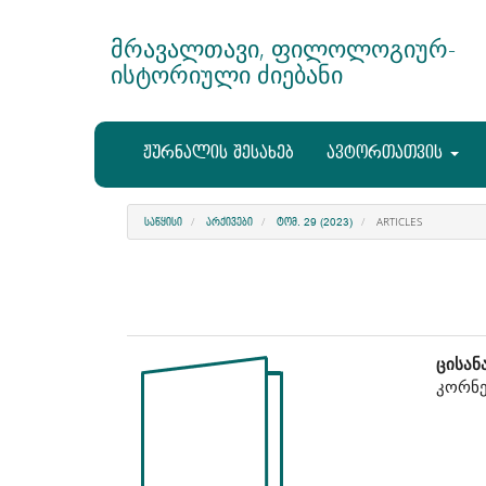
Main
Navigation
მრავალთავი, ფილოლოგიურ-
Main
ისტორიული ძიებანი
Content
Sidebar
ჟურნალის შესახებ
ავტორთათვის
ARTICLES
ᲡᲐᲬᲧᲘᲡᲘ
ᲐᲠᲥᲘᲕᲔᲑᲘ
ᲢᲝᲛ. 29 (2023)
Article
Ma
ცისან
კორნე
Sidebar
Art
Co