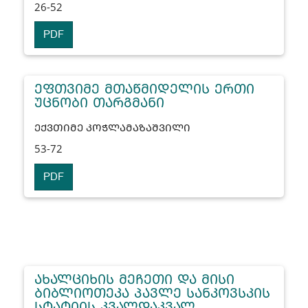
26-52
PDF
ᲔᲤᲗᲕᲘᲛᲔ ᲛᲗᲐᲬᲛᲘᲓᲔᲚᲘᲡ ᲔᲠᲗᲘ
ᲣᲪᲜᲝᲑᲘ ᲗᲐᲠᲒᲛᲐᲜᲘ
ᲔᲥᲕᲗᲘᲛᲔ ᲙᲝᲭᲚᲐᲛᲐᲖᲐᲨᲕᲘᲚᲘ
53-72
PDF
ᲐᲮᲐᲚᲪᲘᲮᲘᲡ ᲛᲔᲩᲔᲗᲘ ᲓᲐ ᲛᲘᲡᲘ
ᲑᲘᲑᲚᲘᲝᲗᲔᲙᲐ ᲞᲐᲕᲚᲔ ᲡᲐᲜᲙᲝᲕᲡᲙᲘᲡ
ᲡᲢᲐᲢᲘᲘᲡ ᲙᲕᲐᲚᲓᲐᲙᲕᲐᲚ