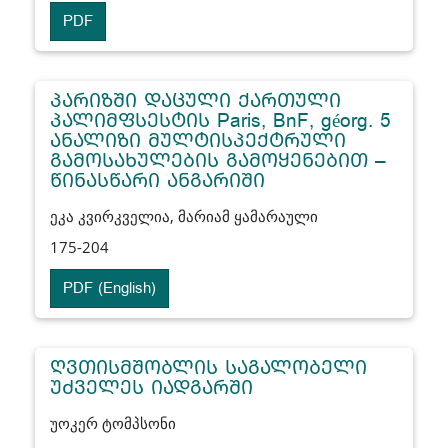
PDF
ᲞᲐᲠᲘᲖᲨᲘ ᲓᲐᲪᲣᲚᲘ ᲥᲐᲠᲗᲣᲚᲘ
ᲞᲐᲚᲘᲛᲤᲡᲔᲡᲢᲘᲡ Paris, BnF, géorg. 5
ᲐᲜᲐᲚᲘᲖᲘ ᲛᲣᲚᲢᲘᲡᲞᲔᲥᲢᲠᲣᲚᲘ
ᲒᲐᲛᲝᲡᲐᲮᲣᲚᲔᲑᲘᲡ ᲒᲐᲛᲝᲧᲔᲜᲔᲑᲘᲗ –
ᲬᲘᲜᲐᲡᲬᲐᲠᲘ ᲐᲜᲒᲐᲠᲘᲨᲘ
ეკა კვირკველია, მარიამ ყამარაული
175-204
PDF (English)
ᲦᲕᲗᲘᲡᲛᲨᲝᲑᲚᲘᲡ ᲡᲐᲒᲐᲚᲝᲑᲔᲚᲘ
ᲣᲫᲕᲔᲚᲔᲡ ᲘᲐᲓᲒᲐᲠᲨᲘ
უოკერ ტომპსონი