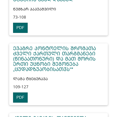
ᲜᲣᲒᲖᲐᲠ ᲞᲐᲞᲣᲐᲨᲕᲘᲚᲘ
73-108
PDF
ᲔᲕᲐᲒᲠᲔ ᲞᲝᲜᲢᲝᲔᲚᲘᲡ ᲨᲠᲝᲛᲐᲗᲐ
ᲫᲕᲔᲚᲘ ᲥᲐᲠᲗᲣᲚᲘ ᲗᲐᲠᲒᲛᲐᲜᲔᲑᲘ
(ᲬᲘᲜᲐᲐᲗᲝᲜᲣᲠᲘ) ᲓᲐ ᲛᲐᲗ ᲨᲝᲠᲘᲡ
ᲔᲠᲗᲘ ᲣᲪᲜᲝᲑᲘ ᲨᲔᲒᲝᲜᲔᲑᲐ
„ᲪᲣᲓᲐᲓᲖᲣᲐᲝᲑᲘᲡᲐᲗᲳᲡ“*
ᲚᲐᲨᲐ ᲢᲧᲔᲑᲣᲩᲐᲕᲐ
109-127
PDF