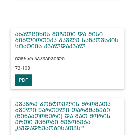
ᲐᲮᲐᲚᲪᲘᲮᲘᲡ ᲛᲔᲩᲔᲗᲘ ᲓᲐ ᲛᲘᲡᲘ
ᲑᲘᲑᲚᲘᲝᲗᲔᲙᲐ ᲞᲐᲕᲚᲔ ᲡᲐᲜᲙᲝᲕᲡᲙᲘᲡ
ᲡᲢᲐᲢᲘᲘᲡ ᲙᲕᲐᲚᲓᲐᲙᲕᲐᲚ
ᲜᲣᲒᲖᲐᲠ ᲞᲐᲞᲣᲐᲨᲕᲘᲚᲘ
73-108
PDF
ᲔᲕᲐᲒᲠᲔ ᲞᲝᲜᲢᲝᲔᲚᲘᲡ ᲨᲠᲝᲛᲐᲗᲐ
ᲫᲕᲔᲚᲘ ᲥᲐᲠᲗᲣᲚᲘ ᲗᲐᲠᲒᲛᲐᲜᲔᲑᲘ
(ᲬᲘᲜᲐᲐᲗᲝᲜᲣᲠᲘ) ᲓᲐ ᲛᲐᲗ ᲨᲝᲠᲘᲡ
ᲔᲠᲗᲘ ᲣᲪᲜᲝᲑᲘ ᲨᲔᲒᲝᲜᲔᲑᲐ
„ᲪᲣᲓᲐᲓᲖᲣᲐᲝᲑᲘᲡᲐᲗᲳᲡ“*