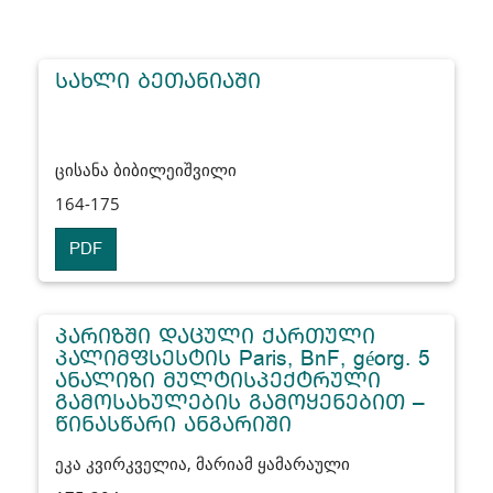
ᲡᲐᲮᲚᲘ ᲑᲔᲗᲐᲜᲘᲐᲨᲘ
ცისანა ბიბილეიშვილი
164-175
PDF
ᲞᲐᲠᲘᲖᲨᲘ ᲓᲐᲪᲣᲚᲘ ᲥᲐᲠᲗᲣᲚᲘ
ᲞᲐᲚᲘᲛᲤᲡᲔᲡᲢᲘᲡ Paris, BnF, géorg. 5
ᲐᲜᲐᲚᲘᲖᲘ ᲛᲣᲚᲢᲘᲡᲞᲔᲥᲢᲠᲣᲚᲘ
ᲒᲐᲛᲝᲡᲐᲮᲣᲚᲔᲑᲘᲡ ᲒᲐᲛᲝᲧᲔᲜᲔᲑᲘᲗ –
ᲬᲘᲜᲐᲡᲬᲐᲠᲘ ᲐᲜᲒᲐᲠᲘᲨᲘ
ეკა კვირკველია, მარიამ ყამარაული