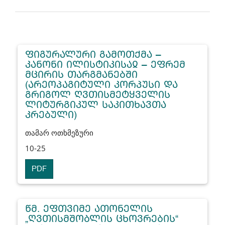
ᲤᲘᲒᲣᲠᲐᲚᲣᲠᲘ ᲒᲐᲛᲝᲗᲥᲛᲐ –
ᲙᲐᲜᲝᲜᲘ ᲘᲚᲘᲡᲢᲘᲙᲘᲡᲐᲲ – ᲔᲤᲠᲔᲛ
ᲛᲪᲘᲠᲘᲡ ᲗᲐᲠᲒᲛᲐᲜᲔᲑᲨᲘ
(ᲐᲠᲔᲝᲞᲐᲒᲘᲢᲣᲚᲘ ᲙᲝᲠᲞᲣᲡᲘ ᲓᲐ
ᲒᲠᲘᲒᲝᲚ ᲦᲕᲗᲘᲡᲛᲔᲢᲧᲕᲔᲚᲘᲡ
ᲚᲘᲢᲣᲠᲒᲘᲙᲣᲚ ᲡᲐᲙᲘᲗᲮᲐᲕᲗᲐ
ᲙᲠᲔᲑᲣᲚᲘ)
თამარ ოთხმეზური
10-25
PDF
ᲬᲛ. ᲔᲤᲗᲕᲘᲛᲔ ᲐᲗᲝᲜᲔᲚᲘᲡ
„ᲦᲕᲗᲘᲡᲛᲨᲝᲑᲚᲘᲡ ᲪᲮᲝᲕᲠᲔᲑᲘᲡ“