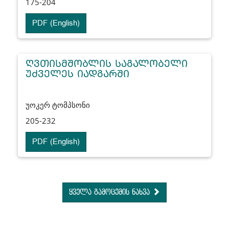
175-204
PDF (English)
ᲦᲕᲗᲘᲡᲛᲨᲝᲑᲚᲘᲡ ᲡᲐᲒᲐᲚᲝᲑᲔᲚᲘ
ᲣᲫᲕᲔᲚᲔᲡ ᲘᲐᲓᲒᲐᲠᲨᲘ
უოკერ ტომპსონი
205-232
PDF (English)
ყველა გამოცემის ნახვა