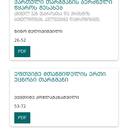
ᲥᲐᲠᲗᲣᲚᲘ ᲗᲐᲠᲒᲛᲐᲜᲘᲡ ᲑᲔᲠᲫᲜᲣᲚᲘ
ᲬᲧᲐᲠᲝᲡ ᲨᲔᲡᲐᲮᲔᲑ
(მიშელ ვან ესბროკისა და ქრისტოს
სიმელიდისის კვლევებზე დაყრდნობით)
ᲜᲘᲜᲝ ᲛᲔᲚᲘᲥᲘᲨᲕᲘᲚᲘ
26-52
PDF
ᲔᲤᲗᲕᲘᲛᲔ ᲛᲗᲐᲬᲛᲘᲓᲔᲚᲘᲡ ᲔᲠᲗᲘ
ᲣᲪᲜᲝᲑᲘ ᲗᲐᲠᲒᲛᲐᲜᲘ
ᲔᲥᲕᲗᲘᲛᲔ ᲙᲝᲭᲚᲐᲛᲐᲖᲐᲨᲕᲘᲚᲘ
53-72
PDF