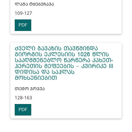
ᲚᲐᲨᲐ ᲢᲧᲔᲑᲣᲩᲐᲕᲐ
109-127
PDF
ᲫᲕᲔᲚᲘ ᲒᲐᲕᲐᲖᲘᲡ ᲗᲐᲕᲬᲛᲘᲜᲓᲐ
ᲒᲘᲝᲠᲒᲘᲡ ᲔᲙᲚᲔᲡᲘᲘᲡ 1026 ᲬᲚᲘᲡ
ᲡᲐᲐᲦᲛᲨᲔᲜᲔᲑᲚᲝ ᲬᲐᲠᲬᲔᲠᲐ ᲙᲐᲮᲔᲗ-
ᲰᲔᲠᲔᲗᲘᲡ ᲛᲔᲤᲔᲔᲑᲘᲡ − ᲙᲕᲘᲠᲘᲙᲔ III
ᲓᲘᲓᲘᲡᲐ ᲓᲐ ᲡᲐᲰᲚᲐᲡ
ᲛᲝᲮᲡᲔᲜᲘᲔᲑᲘᲗ
ᲗᲔᲛᲝ ᲯᲝᲯᲣᲐ
128-163
PDF